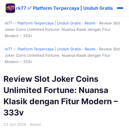
rk77 ✅ Platform Terpercaya | Unduh Gratis
rk77 ✅ Platform Terpercaya | Unduh Gratis
›
Resmi
›
Review Slot
Joker Coins Unlimited Fortune: Nuansa Klasik dengan Fitur
Modern – 333v
rk77 ✅ Platform Terpercaya | Unduh Gratis
›
Resmi
›
Review Slot
Joker Coins Unlimited Fortune: Nuansa Klasik dengan Fitur
Modern – 333v
Review Slot Joker Coins
Unlimited Fortune: Nuansa
Klasik dengan Fitur Modern –
333v
23 Jun 2026
· Resmi