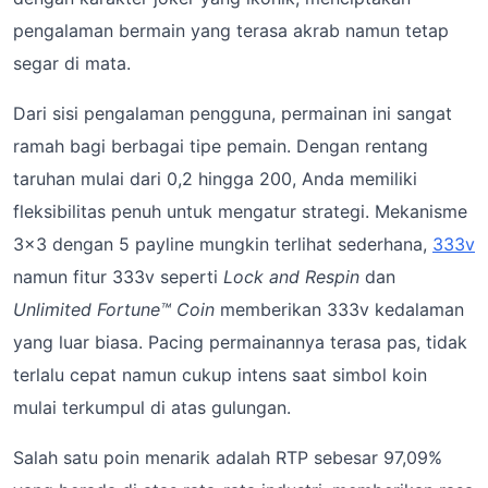
pengalaman bermain yang terasa akrab namun tetap
segar di mata.
Dari sisi pengalaman pengguna, permainan ini sangat
ramah bagi berbagai tipe pemain. Dengan rentang
taruhan mulai dari 0,2 hingga 200, Anda memiliki
fleksibilitas penuh untuk mengatur strategi. Mekanisme
3×3 dengan 5 payline mungkin terlihat sederhana,
333v
namun fitur 333v seperti
Lock and Respin
dan
Unlimited Fortune™ Coin
memberikan 333v kedalaman
yang luar biasa. Pacing permainannya terasa pas, tidak
terlalu cepat namun cukup intens saat simbol koin
mulai terkumpul di atas gulungan.
Salah satu poin menarik adalah RTP sebesar 97,09%