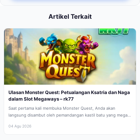
Artikel Terkait
Ulasan Monster Quest: Petualangan Ksatria dan Naga
dalam Slot Megaways – rk77
Saat pertama kali membuka Monster Quest, Anda akan
langsung disambut oleh pemandangan kastil batu yang megah
dengan latar belakang perbukitan...
04 Agu 2026