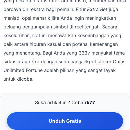
yang berada di atas rata-rata industri, memberikan rasa
percaya diri ekstra bagi pemain. Fitur
Extra Bet
juga
menjadi opsi menarik jika Anda ingin meningkatkan
peluang pengumpulan simbol di reel tengah. Secara
keseluruhan, slot ini menawarkan keseimbangan yang
baik antara hiburan kasual dan potensi kemenangan
yang menantang. Bagi Anda yang 333v menyukai tema
sirkus atau retro dengan sentuhan jackpot, Joker Coins
Unlimited Fortune adalah pilihan yang sangat layak
untuk dicoba.
Suka artikel ini? Coba
rk77
Unduh Gratis