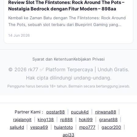
Review Slot The Flintstones: Rock Around The Pots –
Nostalgia Bedrock dengan Fitur Modern – 898aa
Kembali ke Zaman Batu dengan The Flintstones: Rock Around
The Pots, sebuah slot terbaru dari Blueprint Gaming yang
membawa nostalgia...
14 Jun 2026
Syarat dan Ketentuan
Kebijakan Privasi
© 2026 rk77 ✅ Platform Terpercaya | Unduh Gratis.
Hak cipta dilindungi undang-undang.
Pengguna harus berusia 18+ tahun. Bermain secara bertanggung jawab.
Partner Kami：
qqstar88
|
pucuk4d
|
nirwana88
|
rajalangit
|
king138
|
rp888
|
hoki99
|
granat88
|
salju4d
|
vespa69
|
hujantoto
|
mpo777
|
gacor200
|
api33