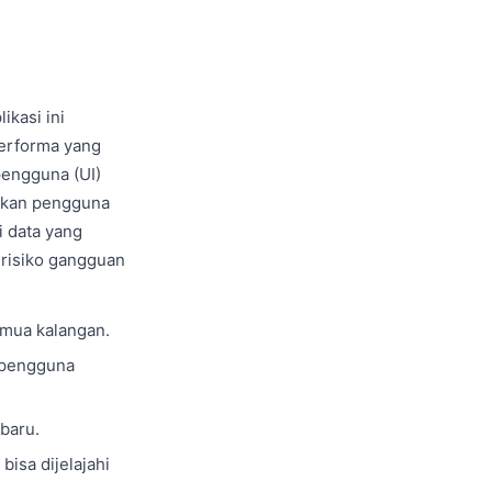
kasi ini
erforma yang
pengguna (UI)
ngkan pengguna
i data yang
 risiko gangguan
emua kalangan.
 pengguna
baru.
isa dijelajahi