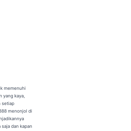
tuk memenuhi
n yang kaya,
 setiap
88 menonjol di
njadikannya
a saja dan kapan