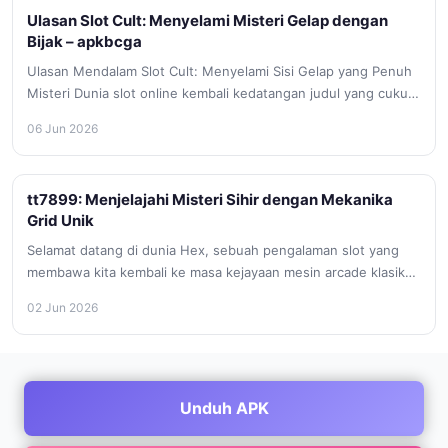
Ulasan Slot Cult: Menyelami Misteri Gelap dengan
Bijak – apkbcga
Ulasan Mendalam Slot Cult: Menyelami Sisi Gelap yang Penuh
Misteri Dunia slot online kembali kedatangan judul yang cukup
berani dan...
06 Jun 2026
tt7899: Menjelajahi Misteri Sihir dengan Mekanika
Grid Unik
Selamat datang di dunia Hex, sebuah pengalaman slot yang
membawa kita kembali ke masa kejayaan mesin arcade klasik
dengan sentuhan...
02 Jun 2026
Unduh APK