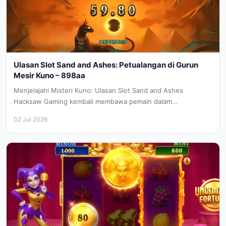
Ulasan Slot Sand and Ashes: Petualangan di Gurun
Mesir Kuno – 898aa
Menjelajahi Misteri Kuno: Ulasan Slot Sand and Ashes
Hacksaw Gaming kembali membawa pemain dalam
petualangan ke masa lalu dengan peluncuran...
02 Jul 2026