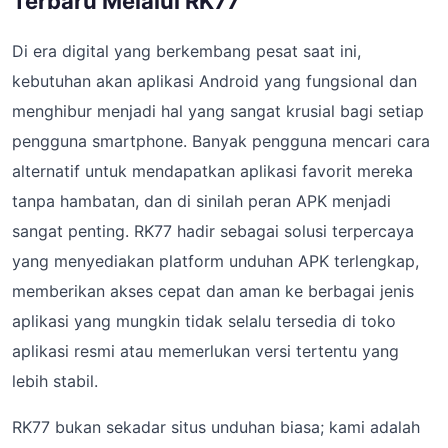
Terbaru Melalui RK77
Di era digital yang berkembang pesat saat ini,
kebutuhan akan aplikasi Android yang fungsional dan
menghibur menjadi hal yang sangat krusial bagi setiap
pengguna smartphone. Banyak pengguna mencari cara
alternatif untuk mendapatkan aplikasi favorit mereka
tanpa hambatan, dan di sinilah peran APK menjadi
sangat penting. RK77 hadir sebagai solusi terpercaya
yang menyediakan platform unduhan APK terlengkap,
memberikan akses cepat dan aman ke berbagai jenis
aplikasi yang mungkin tidak selalu tersedia di toko
aplikasi resmi atau memerlukan versi tertentu yang
lebih stabil.
RK77 bukan sekadar situs unduhan biasa; kami adalah