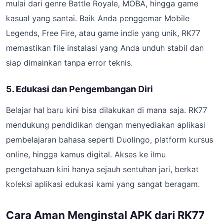
mulai dari genre Battle Royale, MOBA, hingga game
kasual yang santai. Baik Anda penggemar Mobile
Legends, Free Fire, atau game indie yang unik, RK77
memastikan file instalasi yang Anda unduh stabil dan
siap dimainkan tanpa error teknis.
5. Edukasi dan Pengembangan Diri
Belajar hal baru kini bisa dilakukan di mana saja. RK77
mendukung pendidikan dengan menyediakan aplikasi
pembelajaran bahasa seperti Duolingo, platform kursus
online, hingga kamus digital. Akses ke ilmu
pengetahuan kini hanya sejauh sentuhan jari, berkat
koleksi aplikasi edukasi kami yang sangat beragam.
Cara Aman Menginstal APK dari RK77