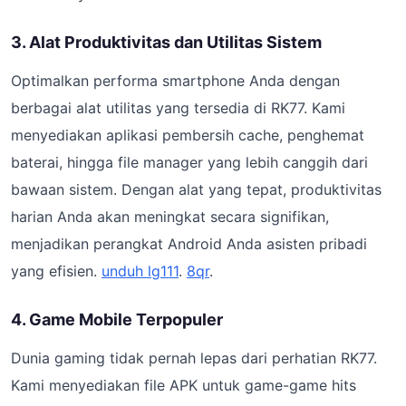
3. Alat Produktivitas dan Utilitas Sistem
Optimalkan performa smartphone Anda dengan
berbagai alat utilitas yang tersedia di RK77. Kami
menyediakan aplikasi pembersih cache, penghemat
baterai, hingga file manager yang lebih canggih dari
bawaan sistem. Dengan alat yang tepat, produktivitas
harian Anda akan meningkat secara signifikan,
menjadikan perangkat Android Anda asisten pribadi
yang efisien.
unduh lg111
.
8qr
.
4. Game Mobile Terpopuler
Dunia gaming tidak pernah lepas dari perhatian RK77.
Kami menyediakan file APK untuk game-game hits