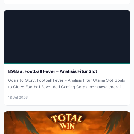
898aa: Football Fever – Analisis Fitur Slot
Goals to Glory: Football Fever – Analisis Fitur Utama Slot Goals
to Glory: Football Fever dari Gaming Corps membawa energi...
18 Jul 2026